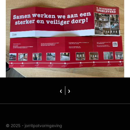
‹
›
© 2025 - jorritpotvormgeving